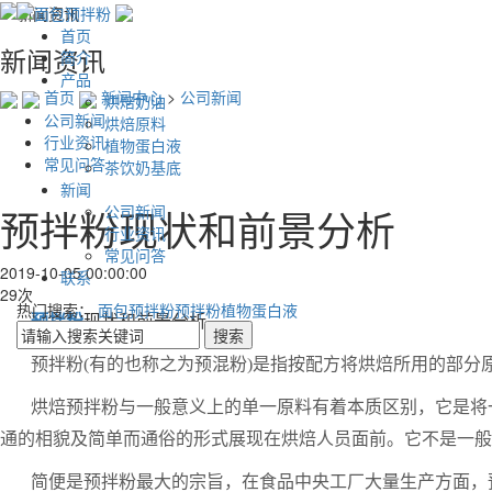
首页
新闻资讯
简介
产品
首页
新闻中心
>
公司新闻
烘焙奶油
公司新闻
烘焙原料
行业资讯
植物蛋白液
常见问答
茶饮奶基底
新闻
公司新闻
预拌粉现状和前景分析
行业资讯
常见问答
2019-10-05 00:00:00
联系
29次
热门搜索：
面包预拌粉
预拌粉
植物蛋白液
预拌粉
现状和前景分析
预拌粉(有的也称之为预混粉)是指按配方将烘焙所用的部分
烘焙预拌粉与一般意义上的单一原料有着本质区别，它是将
通的相貌及简单而通俗的形式展现在烘焙人员面前。它不是一般
简便是预拌粉最大的宗旨，在食品中央工厂大量生产方面，