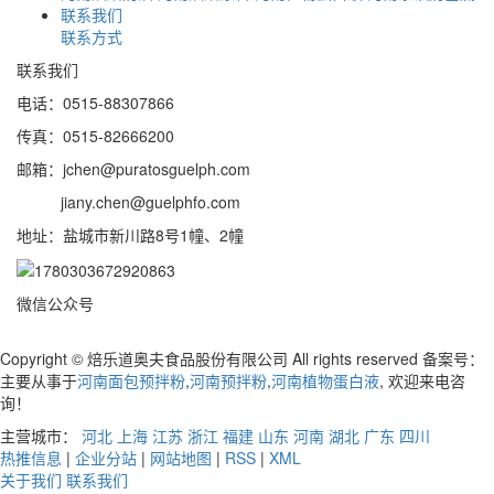
联系我们
联系方式
联系我们
电话：0515-88307866
传真：0515-82666200
邮箱：jchen@puratosguelph.com
jiany.chen@guelphfo.com
地址：盐城市新川路8号1幢、2幢
微信公众号
Copyright © 焙乐道奥夫食品股份有限公司 All rights reserved 备案号：
主要从事于
河南面包预拌粉
,
河南预拌粉
,
河南植物蛋白液
, 欢迎来电咨
询！
主营城市：
河北
上海
江苏
浙江
福建
山东
河南
湖北
广东
四川
热推信息
|
企业分站
|
网站地图
|
RSS
|
XML
关于我们
联系我们