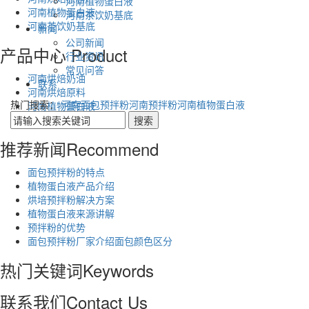
河南植物蛋白液
河南植物蛋白液
河南茶饮奶基底
河南茶饮奶基底
新闻
公司新闻
产品中心
Product
行业资讯
常见问答
河南烘焙奶油
联系
河南烘焙原料
热门搜索：
河南面包预拌粉
河南预拌粉
河南植物蛋白液
河南植物蛋白液
河南茶饮奶基底
推荐新闻
Recommend
面包预拌粉的特点
植物蛋白液产品介绍
烘培预拌粉解决方案
植物蛋白液来源讲解
预拌粉的优势
面包预拌粉厂家介绍面包颜色区分
热门关键词
Keywords
联系我们
Contact Us