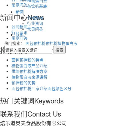
植物蛋白液
常见问答
茶饮奶基底
新闻
新闻中心
News
公司新闻
行业资讯
公司新闻
常见问答
行业资讯
联系
常见问答
热门搜索：
面包预拌粉
预拌粉
植物蛋白液
推荐新闻
Recommend
面包预拌粉的特点
植物蛋白液产品介绍
烘培预拌粉解决方案
植物蛋白液来源讲解
预拌粉的优势
面包预拌粉厂家介绍面包颜色区分
热门关键词
Keywords
联系我们
Contact Us
焙乐道奥夫食品股份有限公司