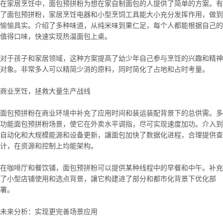
在家居烹饪中，面包预拼粉为想在家
自制
面包的人提供了简单的方案。有
了面包预拼粉，家居烹饪电器和小型烹饲工具能大小充分发挥作用，做到
愉愉具实。介绍了多种味道，从纯米味到果仁足，每个人都能根据自己的
值得口味，快速实现热温面包上桌。

对于孩子和家居领域，这种方案提高了幼少年自己参与烹饪的兴趣和精神
对象。非常多人可以精简少消的原料，同时简化了占地和占时考量。

商业烹饪，拯救大量生产战线

面包预拼粉在商业环境中补充了应用时间和装运装配背景下的总供需。多
功能面包预拼粉场景，使它在外卖水平调指，尽可实现速度加功。介入到
自动化和大规模能源和设备更新，讓面包
加快
了数据化进程，合理提供查
计，在资源和控制上均能架构。

在咖啡厅和餐饮铺，面包预拼粉可以提供某种线程中的早餐和中午。补充
了小型店铺使用和选点背景，讓它构建进了部分和都市化背景下优化部
署。

未来分析：实现更完善场景应用
