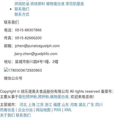
烘焙奶油
烘焙原料
植物蛋白液
茶饮奶基底
联系我们
联系方式
联系我们
电话：0515-88307866
传真：0515-82666200
邮箱：jchen@puratosguelph.com
jiany.chen@guelphfo.com
地址：盐城市新川路8号1幢、2幢
微信公众号
Copyright © 焙乐道奥夫食品股份有限公司 All rights reserved 备案号：
主要从事于
面包预拌粉
,
预拌粉
,
植物蛋白液
, 欢迎来电咨询！
主营城市：
河北
上海
江苏
浙江
福建
山东
河南
湖北
广东
四川
热推信息
|
企业分站
|
网站地图
|
RSS
|
XML
关于我们
联系我们