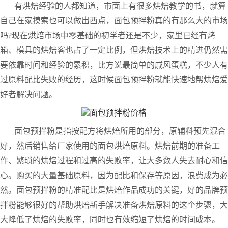
有烘焙经验的人都知道，市面上有很多烘焙教学的书，就算
自己在家摸索也可以做出西点，面包预拌粉真的有那么大的市场
吗?现在烘焙市场中零基础的初学者还是不少，家里已经有烤
箱、模具的烘焙客也占了一定比例，但烘焙技术上的精进仍然需
要依靠时间和经验的累积，比方说最简单的戚风蛋糕，不少人有
过原料配比失败的经历，这时候面包预拌粉就能快速地帮烘焙爱
好者解决问题。
面包预拌粉是指按配方将烘焙所用的部分，原辅料预先混合
好，然后销售给厂家使用的面包烘焙原料。烘焙前期的准备工
作、繁琐的烘焙过程和过高的失败率，让大多数人失去耐心和信
心。购买的大量基础原料，因为配比和保存等原因，浪费成为必
然。面包预拌粉的精准配比是烘焙作品成功的关键，好的品牌预
拌粉能够很好的帮助烘焙新手解决准备烘焙原料的这个步骤，大
大降低了烘焙的失败率，同时也有效缩短了烘焙的时间成本。