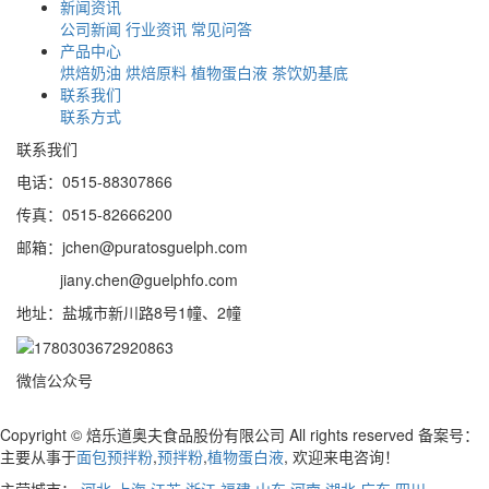
新闻资讯
公司新闻
行业资讯
常见问答
产品中心
烘焙奶油
烘焙原料
植物蛋白液
茶饮奶基底
联系我们
联系方式
联系我们
电话：0515-88307866
传真：0515-82666200
邮箱：jchen@puratosguelph.com
jiany.chen@guelphfo.com
地址：盐城市新川路8号1幢、2幢
微信公众号
Copyright © 焙乐道奥夫食品股份有限公司 All rights reserved 备案号：
主要从事于
面包预拌粉
,
预拌粉
,
植物蛋白液
, 欢迎来电咨询！
主营城市：
河北
上海
江苏
浙江
福建
山东
河南
湖北
广东
四川