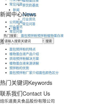
植物蛋白液
常见问答
茶饮奶基底
新闻
新闻中心
News
公司新闻
行业资讯
公司新闻
常见问答
行业资讯
联系
常见问答
热门搜索：
面包预拌粉
预拌粉
植物蛋白液
推荐新闻
Recommend
面包预拌粉的特点
植物蛋白液产品介绍
烘培预拌粉解决方案
植物蛋白液来源讲解
预拌粉的优势
面包预拌粉厂家介绍面包颜色区分
热门关键词
Keywords
联系我们
Contact Us
焙乐道奥夫食品股份有限公司