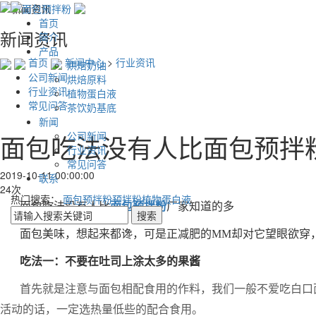
首页
新闻资讯
简介
产品
首页
新闻中心
>
行业资讯
烘焙奶油
公司新闻
烘焙原料
行业资讯
植物蛋白液
常见问答
茶饮奶基底
新闻
公司新闻
面包吃法没有人比面包预拌
行业资讯
常见问答
2019-10-11 00:00:00
联系
24次
热门搜索：
面包预拌粉
预拌粉
植物蛋白液
面包吃法没有人比
面包预拌粉
厂家知道的多
面包美味，想起来都谗，可是正减肥的MM却对它望眼欲穿
吃法一：不要在吐司上涂太多的果酱
首先就是注意与面包相配食用的作料，我们一般不爱吃白口
活动的话，一定选热量低些的配合食用。