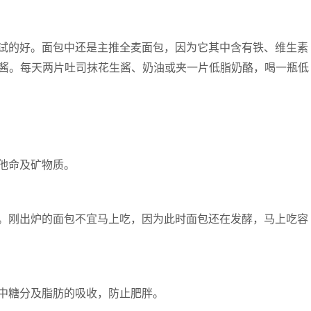
试的好。面包中还是主推全麦面包，因为它其中含有铁、维生素
果酱。每天两片吐司抹花生酱、奶油或夹一片低脂奶酪，喝一瓶低
他命及矿物质。
。刚出炉的面包不宜马上吃，因为此时面包还在发酵，马上吃容
中糖分及脂肪的吸收，防止肥胖。